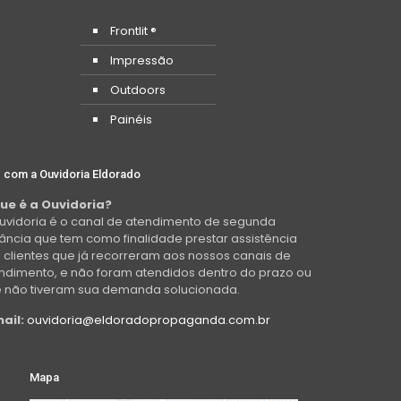
Frontlit ®
Impressão
Outdoors
Painéis
e com a Ouvidoria Eldorado
ue é a Ouvidoria?
uvidoria é o canal de atendimento de segunda
tância que tem como finalidade prestar assistência
 clientes que já recorreram aos nossos canais de
ndimento, e não foram atendidos dentro do prazo ou
 não tiveram sua demanda solucionada.
ail:
ouvidoria@eldoradopropaganda.com.br
Mapa