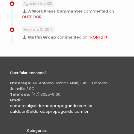
Agosto 29, 2020
A WordPress Commenter
commented on
OUTDOOR
Fevereiro 21, 2017
Muffin Group
commented on
FRONTLIT®
Quer falar conosco?
Endereço:
Av. Antonio Ramos Alvin, 1145 – Floresta –
Joinville / SC
Telefone:
(47) 3025-9100
Email:
comercial@eldoradopropaganda.com.br
outdoor@eldoradopropaganda.com.br
Categorias